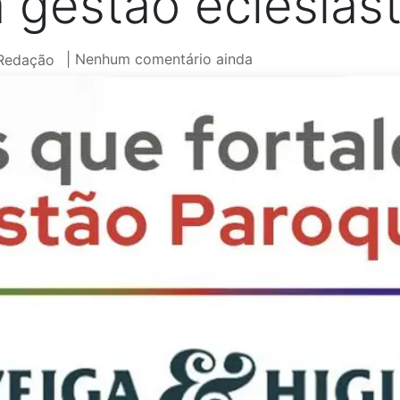
a gestão eclesiást
| Nenhum comentário ainda
Redação